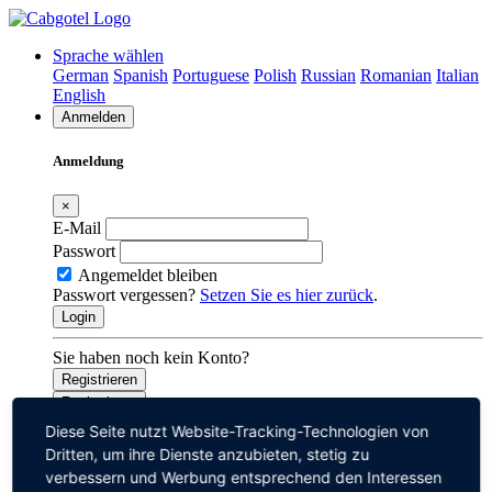
Sprache wählen
German
Spanish
Portuguese
Polish
Russian
Romanian
Italian
English
Anmelden
Anmeldung
×
E-Mail
Passwort
Angemeldet bleiben
Passwort vergessen?
Setzen Sie es hier zurück
.
Login
Sie haben noch kein Konto?
Registrieren
Registrieren
Diese Seite nutzt Website-Tracking-Technologien von
Registrieren
Dritten, um ihre Dienste anzubieten, stetig zu
verbessern und Werbung entsprechend den Interessen