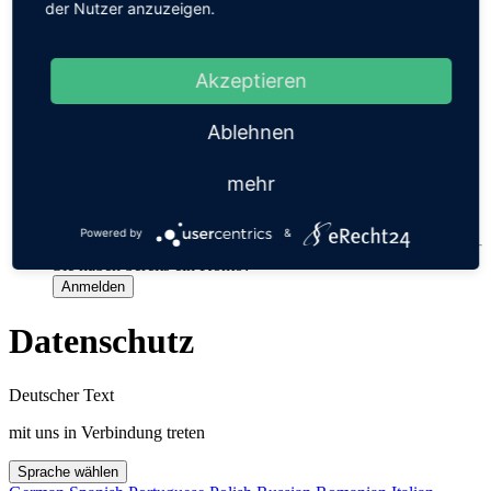
×
der Nutzer anzuzeigen.
BenutzerTyp
Nachname
Vorname
Akzeptieren
E-Mail
Telefon
Ablehnen
Bekannte Sprache
Passwort
mehr
Passwort bestätigen
Registrieren
Powered by
&
Sie haben bereits ein Konto?
Anmelden
Datenschutz
Deutscher Text
mit uns in Verbindung treten
Sprache wählen